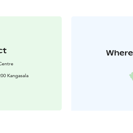
ct
Where 
Centre
200 Kangasala