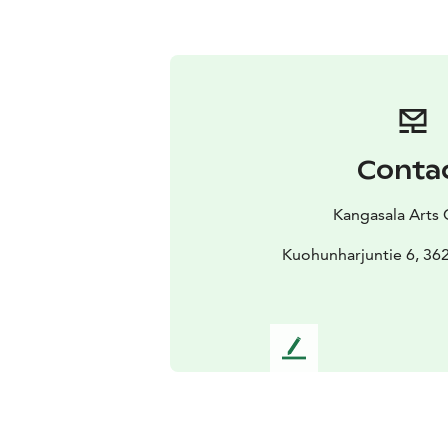
Conta
Kangasala Arts 
Kuohunharjuntie 6, 36
L
e
a
v
e