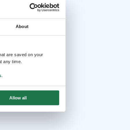
About
that are saved on your
t any time.
s
.
Allow all