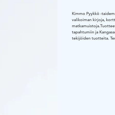
Kimmo Pyykkö -taidemu
valikoiman kirjoja, kortt
matkamuistoja.
Tuotteet
tapahtumiin ja Kangasa
tekijöiden tuotteita. T