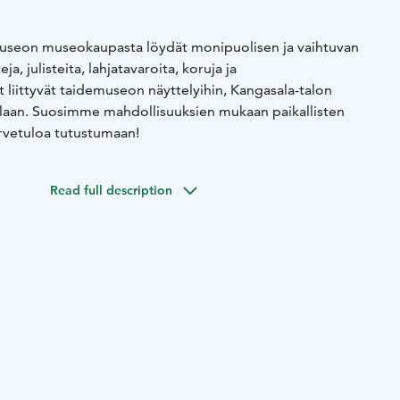
seon museokaupasta löydät monipuolisen ja vaihtuvan
eja, julisteita, lahjatavaroita, koruja ja
 liittyvät taidemuseon näyttelyihin, Kangasala-talon
laan. Suosimme mahdollisuuksien mukaan paikallisten
ervetuloa tutustumaan!
Read full description