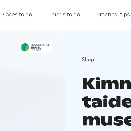
Places to go
Things to do
Practical tips
Shop
Kimm
taid
mus