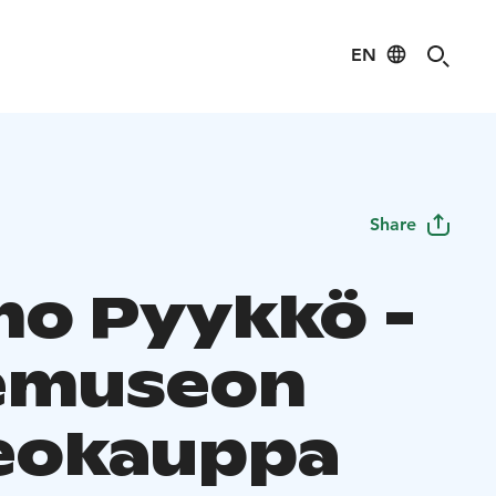
EN
Share
o Pyykkö -
emuseon
eokauppa