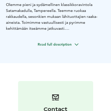
Olemme pieni ja sydämellinen klassikkoravintola
Satamakadulla, Tampereella. Teemme ruokaa
rakkaudella, sesonkien mukaan lähituottajien raaka-
aineista. Toimimme vastuullisesti ja pyrimme
kehittämään itseämme jatkuvasti.
Salin tyylikäs ja lämmin ilmapiiri luo tunnelmaa ja avaa
aistit herkullisille mauille. Ravintola on toiminut
Read full description
vuodesta 1986 saakka persoonallisessa
uusrenesanssitalossa. Henriksissä kohtaa uusi ja vanha,
uudet trendit ja nuorekas henkilökunta yhdistettynä
klassiseen miljööhön ja aitoihin makuihin.
Tästä myös juontuu sloganimme – Rennon tyylikkäästi!
Contact