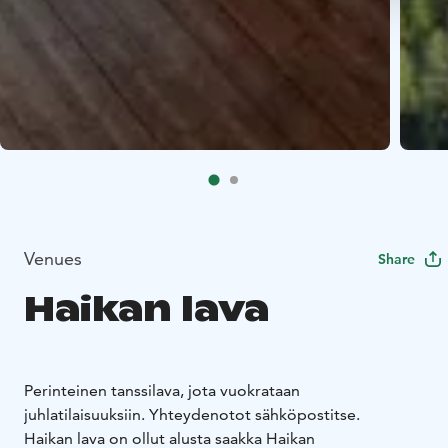
Venues
Share
Haikan lava
Perinteinen tanssilava, jota vuokrataan
juhlatilaisuuksiin. Yhteydenotot sähköpostitse.
Haikan lava on ollut alusta saakka Haikan