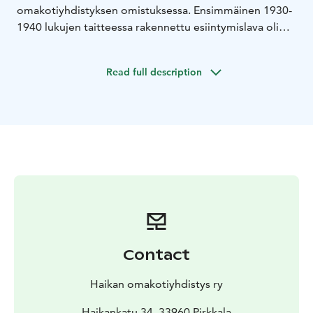
omakotiyhdistyksen omistuksessa. Ensimmäinen 1930-
1940 lukujen taitteessa rakennettu esiintymislava oli
pieni (36 m²) ja avonainen, ilman kattoa. Se laajennettiin
vuonna 1945 noin 80 m² tanssilavaksi. Nykyisen,
Read full description
vuonna 1955 valmistuneen katetun "Haikanniemen
huvilavan" suunnitteli Jukka Rotvius.
Contact
Haikan omakotiyhdistys ry
Haikankatu 34, 33960 Pirkkala