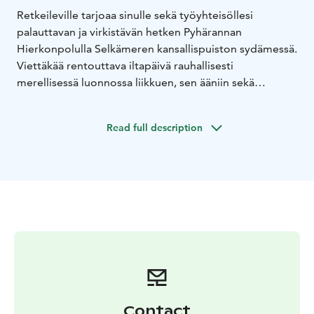
Retkeileville tarjoaa sinulle sekä työyhteisöllesi
palauttavan ja virkistävän hetken Pyhärannan
Hierkonpolulla Selkämeren kansallispuiston sydämessä.
Viettäkää rentouttava iltapäivä rauhallisesti
merellisessä luonnossa liikkuen, sen ääniin sekä
monimuotoisuuteen tutustuen. Retkellä pääsette niin
harjoittelemaan erilaisia erätaitoja kuin verestämään
Read full description
luontotietouttakin. Maistuva lounas jälkiruokineen ja
pannukahveineen ilahduttaa makuhermoja ja kruunaa
elämyksen.
Palvelu voidaan asiakkaan toiveiden mukaan toteuttaa
myös useassa muussa Satakunnan alueen
luontokohteessa (talvikaudella huomioitava
liikkumiseen liittyvät olosuhderajoitukset (sää- ja
jäätilanne)).
Palvelukieli: suomi ja englanti.
Lue lisää palvelusta sekä vaihtoehdoista Retkeilevillen
verkkosivuilta www.retkeileville.fi
Contact