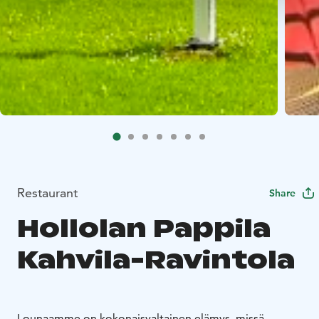
Restaurant
Share
Hollolan Pappila
Kahvila-Ravintola
Lounaamme on kokonaisvaltainen elämys, missä