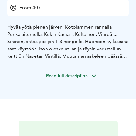
From 40 €
Hyvää yötä pienen järven, Kotolammen rannalla
Punkalaitumella. Kukin Kamari, Keltainen, Vihreä tai
Sininen, antaa yösijan 1-3 hengelle. Huoneen kylkiäisinä
saat käyttöösi ison oleskelutilan ja täysin varustellun
keittiön Navetan Vintillä. Muutaman askeleen päässä
ulko-ovelta voit nauttia puulämmitteisen Saunatuvan
saunasta ennen pulahtamista Kotolammen raikkaaseen
Read full description
veteen - kesät talvet. Saavu yksin, kaksin tai porukalla,
nauti maalaismaisemasta ja kotitekoisesta aamiaisesta.
Tervetuloa vieraaksemme, vaikka pidemmäksikin ajaksi!