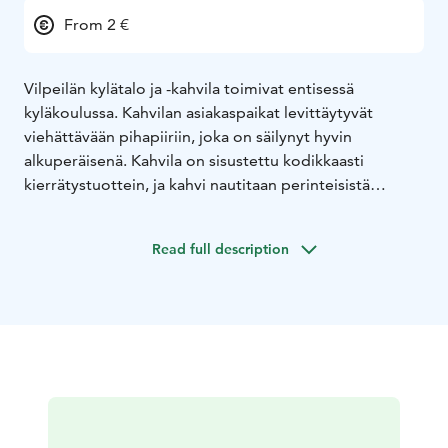
From 2 €
Vilpeilän kylätalo ja -kahvila toimivat entisessä
kyläkoulussa. Kahvilan asiakaspaikat levittäytyvät
viehättävään pihapiiriin, joka on säilynyt hyvin
alkuperäisenä. Kahvila on sisustettu kodikkaasti
kierrätystuottein, ja kahvi nautitaan perinteisistä
ruusukupeista.
Kahvilasta löydät herkulliset itsevalmistetut toastit ja
Read full description
vastapaistetut vohvelit sekä muuta makeaa syötävää.
Useimmiten tarjolla on myös vegaaninen vaihtoehto.
Toastit ja vohvelit saatavilla myös gluteenittomina.
Kahvilassa on myynnissä käsitöitä kylätalon toiminnan
tukemiseksi.
Pihapiiristä löytyy monenlaista puuhaa lapsille, mm.
keinut, suvijuna, kepparirata ja hiekkalaatikko hienoine
polkutraktoreineen. Kylätalolla järjestetään kesällä