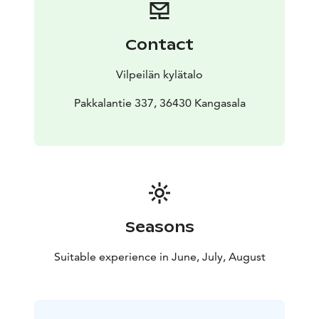
viikoittain tapahtumia. Tarkemmat tiedot tapahtumista
löytyvät verkkosivulta.
Vilpeilään saavut sujuvasti ja turvallisesti pyöräillen
Contact
pyöräteitä pitkin Tampereelta asti. Matkan varrella voit
ihailla Kangasalan upeita harjumaisemia, ja Pelisalmen
Vilpeilän kylätalo
sillalta avautuvat huikeat näkymät Längelmävedelle.
Olemme pyöräilijäystävällinen paikka, ja meiltä löytyvät
Pakkalantie 337, 36430 Kangasala
pyöräilijän tarvitsemat peruspalvelut kuten
sähköpyörän lataus, pienet huoltovälineet ja ilmainen
vesipullon täyttö.
Kahvilan sisätilat ja WC eivät ole esteettömiä, mutta
palvelemme tarvittaessa suoraan pihapöytiin, joihin on
mahdollista tulla myös rollaattorilla tai pyörätuolilla.
Seasons
Suitable experience in June, July, August