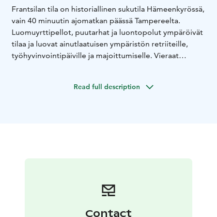
Frantsilan tila on historiallinen sukutila Hämeenkyrössä,
vain 40 minuutin ajomatkan päässä Tampereelta.
Luomuyrttipellot, puutarhat ja luontopolut ympäröivät
tilaa ja luovat ainutlaatuisen ympäristön retriiteille,
työhyvinvointipäiville ja majoittumiselle. Vieraat
majoittuvat viehättäviin vanhoihin hirsitaloihin, ja
lauantaisin lämmitetään perinteinen puusauna kaikkien
Read full description
nautittavaksi. Frantsila tunnetaan kasvien hoitavista
kokemuksista ja ylistetystä kasvisruoasta – paikasta,
jossa arjen kiire unohtuu ja luonto palauttaa
tasapainon.
Contact