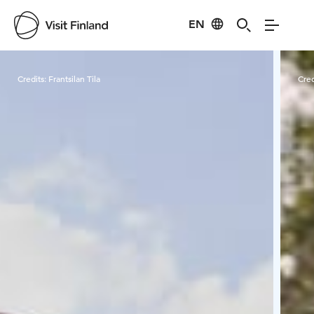
EN
Visit Finland
Credits:
Frantsilan Tila
Cred