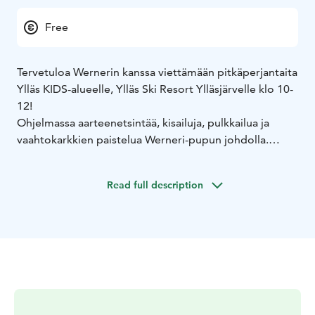
Free
Tervetuloa Wernerin kanssa viettämään pitkäperjantaita
Ylläs KIDS-alueelle, Ylläs Ski Resort Ylläsjärvelle klo 10-
12!
Ohjelmassa aarteenetsintää, kisailuja, pulkkailua ja
vaahtokarkkien paistelua Werneri-pupun johdolla.
(Oman makkaratikun voi ottaa mukaan vaahtokarkkien
paistoa varten!) Koko perheen tapahtuma, pienten
Read full description
lasten huoltajat mukaan!
Huom! Ohjelmassa on limbokisa, johon tarvitsee
laskuvälineet, mutta muissa kisailuissa ei tarvitse
laskuvälineitä, joten ihan normaaleissa ulkoiluvaatteissa
ja -kengissä voi osallistua. Tapahtuma on maksuton.