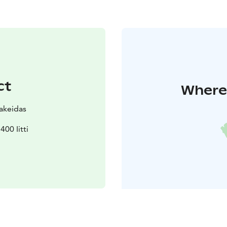
ct
Where 
akeidas
400 Iitti