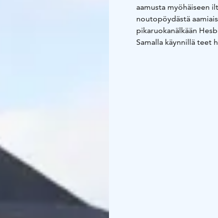
aamusta myöhäiseen ilt
noutopöydästä aamiaisen 
pikaruokanälkään Hesbur
Samalla käynnillä teet 
täyteen – ja matka jatk