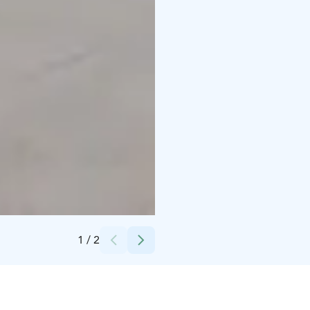
Credits:
Kausalan Matkakeidas Oy
1
/
2