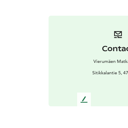
Conta
Vierumäen Matk
Sitikkalantie 5, 47
L
e
a
v
e