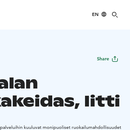
EN
Share
alan
keidas, Iitti
palveluihin kuuluvat monipuoliset ruokailumahdollisuudet