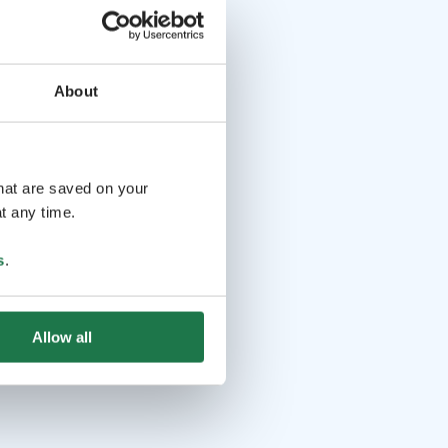
About
that are saved on your
t any time.
s
.
Allow all