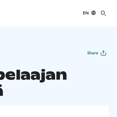
EN
Share
pelaajan
ä