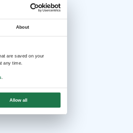
About
that are saved on your
t any time.
s
.
Allow all