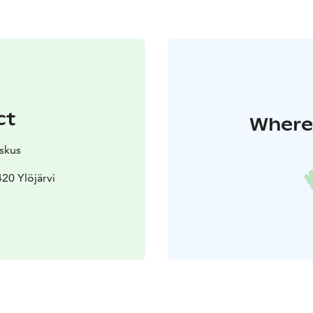
ct
Where 
skus
20 Ylöjärvi