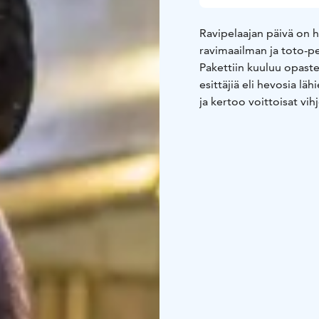
Ravipelaajan päivä on 
ravimaailman ja toto-
Pakettiin kuuluu opaste
esittäjiä eli hevosia lä
ja kertoo voittoisat v
tarkkaan työskentelyyn
Upean elämysillan kruun
ruokajuomaa. Pakettiin