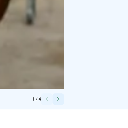
Credits:
Teivon Ravikeskus
1
/
4