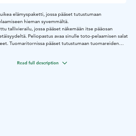
huikea elämyspaketti, jossa pääset tutustumaan
pelaamiseen hieman syvemmältä.
ttu tallivierailu, jossa pääset näkemään itse pääosan
hietäisyydeltä. Peliopastus avaa sinulle toto-pelaamisen salat
ihjeet. Tuomaritornissa pääset tutustumaan tuomareiden
.
aa herkullinen kolmen ruokalajin illallinen sekä 5
Read full description
 kuuluu myös alkudrinkki.