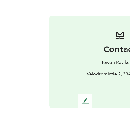
Conta
Teivon Ravike
Velodromintie 2, 334
L
e
a
v
e