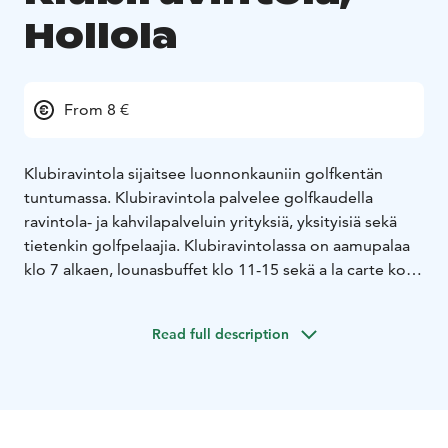
Hollola
From 8 €
Klubiravintola sijaitsee luonnonkauniin golfkentän
tuntumassa. Klubiravintola palvelee golfkaudella
ravintola- ja kahvilapalveluin yrityksiä, yksityisiä sekä
tietenkin golfpelaajia. Klubiravintolassa on aamupalaa
klo 7 alkaen, lounasbuffet klo 11-15 sekä a la carte koko
päivän klo 20 asti. Golfkausi on yleensä huhtikuusta
lokakuun loppuun. Lähistöllä campingalue, jossa on
Read full description
yleinen uimaranta sekä hotelli- että mökkitason
majoitusta.