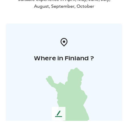
August, September, October
Where in Finland ?
L
e