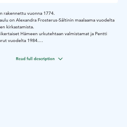
on rakennettu vuonna 1774.
itaulu on Alexandra Frosterus-Såltinin maalaama vuodelta
en kirkastamista.
nikertaiset Hämeen urkutehtaan valmistamat ja Pentti
urut vuodelta 1984.
Read full description