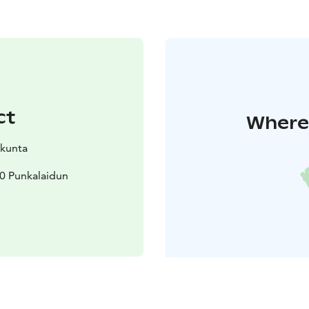
ct
Where 
 kunta
00 Punkalaidun