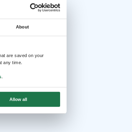
About
that are saved on your
t any time.
s
.
Allow all