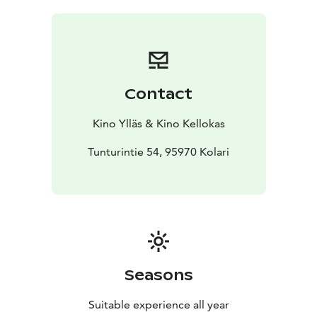
on vaarassa. Tommi ryhtyy pääomasijoittajaksi
vähäisellä ymmärryksellä, ja aluksi tulokset ovat
lupaavat... Kunnes lopulta ollaan totaalisen pulassa, ja
tarvitaan jälleen Juhiksen suoraviivaista
ongelmanratkaisukykyä.
Contact
Kino Ylläs & Kino Kellokas
Tunturintie 54, 95970 Kolari
Seasons
Suitable experience all year