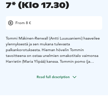
7* (Klo 17.30)
From 8 €
Tommi Mäkinen-Renwall (Antti Luusuaniemi) haaveilee
ylennyksestä ja sen mukana tulevasta
palkankorotuksesta. Hieman hövelin Tommin
tavoitteena on ostaa unelmien omakotitalo vaimonsa
Harrietin (Maria Ylipää) kanssa. Tommin pomo (ja
samalla appiukko) Johan Renwall (Taneli Mäkelä) vaatii
kuitenkin, että Tommin on ensin todistettava
Read full description
paineensietokykynsä. Naapurissa asuva luottomies
Juha ”Juhis” Manner (Kari Ketonen) keksiikin
lennokkaan tavan, jolla Tommi voi osoittaa
kylmäpäisyytensä. Tästä ei tietenkään seuraa toivottua
lopputulosta, ja kasvonsa menettänyt, epätoivoinen
Tommi päättää ottaa ohjat omiin käsiinsä. Avioliittokin