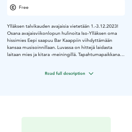
Free
Ylläksen talvikauden avajaisia vietetään 1.-3.12.2023!
Osana avajaisviikonlopun hulinoita Iso-Ylläksen oma
hissimies Eepi saapuu Bar Kaappiin viihdyttämään
kansaa musisoinnillaan. Luvassa on hittejä laidasta
laitaan mies ja kitara -meiningillä. Tapahtumapaikkana
Bar Kaappi ja aikana perjantai 1.12. Soitto alkaa
raikaamaan noin klo 20. Tilaisuuteen on tietysti tuttuun
Read full description
tapaan vapaa pääsy, tervetuloa!