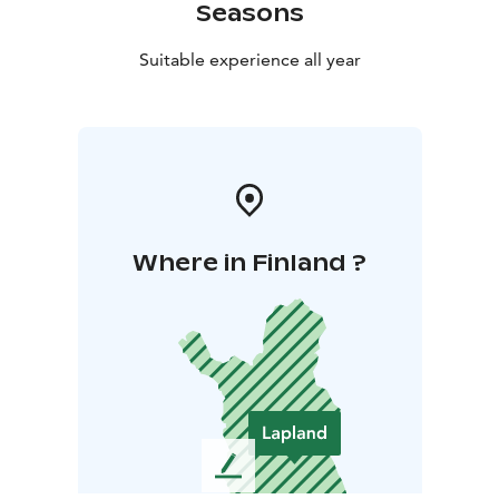
Seasons
Suitable experience all year
Where in Finland ?
L