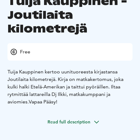
Tuija Kauppinen -
Joutilaita
kilometrejä
Free
Tuija Kauppinen kertoo uunituoreesta kirjastansa
Joutilaita kilometrejä. Kirja on matkakertomus, joka
kulki halki Etelä-Amerikan ja taittui pyöräillen. Iltaa
rytmittää lattareilla Dj Ilkki, matkakumppani ja
aviomies.
Vapaa Pääsy!
Read full description