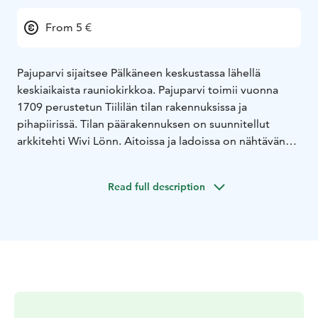
From 5 €
Pajuparvi sijaitsee Pälkäneen keskustassa lähellä
keskiaikaista rauniokirkkoa. Pajuparvi toimii vuonna
1709 perustetun Tiililän tilan rakennuksissa ja
pihapiirissä. Tilan päärakennuksen on suunnitellut
arkkitehti Wivi Lönn. Aitoissa ja ladoissa on nähtävänä
tilan vanhaa esineistöä: maataloustyökaluja,
keittiöantiikkia ja vanhaa kaunista käyttölasia.
Read full description
Pääsymaksu museoihin on 5 euroa. Opastukset ja
ryhmät sopimuksen mukaan.