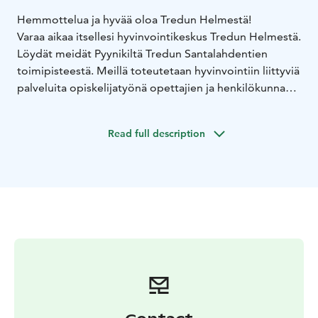
Hemmottelua ja hyvää oloa Tredun Helmestä!
Varaa aikaa itsellesi hyvinvointikeskus Tredun Helmestä.
Löydät meidät Pyynikiltä Tredun Santalahdentien
toimipisteestä. Meillä toteutetaan hyvinvointiin liittyviä
palveluita opiskelijatyönä opettajien ja henkilökunnan
ohjaamana.
Monipuolinen tarjonta pitää sisällään parturi-
Read full description
kampaamo-, kauneudenhoito-, kahvila-, ravintola- ja
majoituspalveluja. Lisäksi tiloissamme järjestetään
lapsillle, lapsiperheille ja ikäihmisille suunnattua
toimintaa. Suunnittelemme myös tyky- ja
hemmottelupaketteja sisältäen opiskelijoiden
toteuttamia palveluita.
Tervetuloa koulupäivisin!