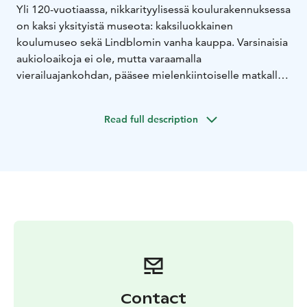
Yli 120-vuotiaassa, nikkarityylisessä koulurakennuksessa
on kaksi yksityistä museota: kaksiluokkainen
koulumuseo sekä Lindblomin vanha kauppa. Varsinaisia
aukioloaikoja ei ole, mutta varaamalla
vierailuajankohdan, pääsee mielenkiintoiselle matkalle
muistoihin ja elämyksiin. Koulumuseossa voi tutustua
laajaan, opastettuun koulukirja ja -tarvikevalikoimaan ja
Read full description
vanhassa kaupassa voi sukeltaa entisajan kaupan
tunnelmaan.
Contact