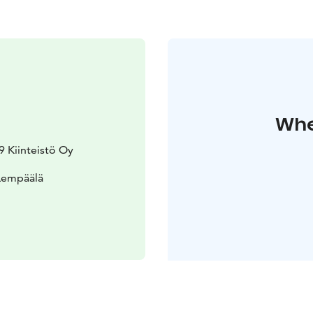
Whe
 Kiinteistö Oy
Lempäälä