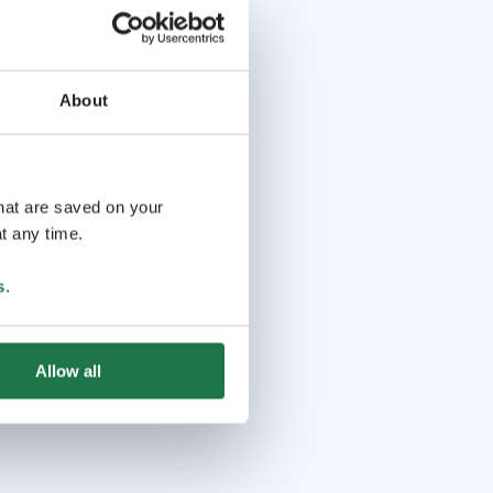
About
that are saved on your
t any time.
s
.
Allow all