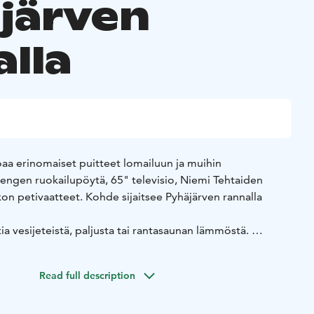
järven
alla
oaa erinomaiset puitteet lomailuun ja muihin
hengen ruokailupöytä, 65" televisio, Niemi Tehtaiden
on petivaatteet. Kohde sijaitsee Pyhäjärven rannalla
tia vesijeteistä, paljusta tai rantasaunan lämmöstä.
 päässä on Ideapark Lempäälä, ja Tampereen keskustaan
essa tunnissa.
Read full description