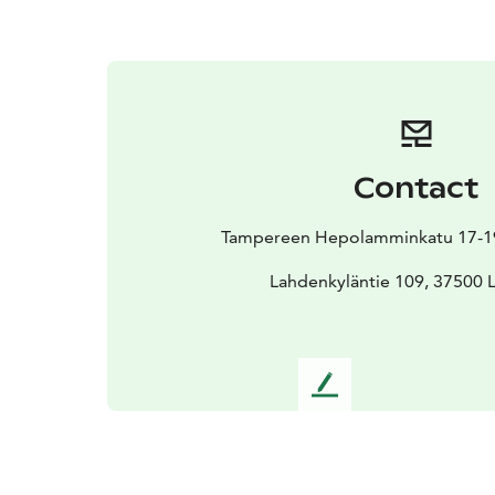
Contact
Tampereen Hepolamminkatu 17-19
Lahdenkyläntie 109, 37500 
L
e
a
v
e