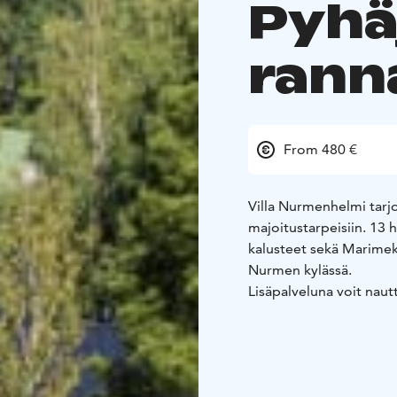
Pyhä
rann
From 480 €
Villa Nurmenhelmi tarj
majoitustarpeisiin. 13 
kalusteet sekä Marimek
Nurmen kylässä.
Lisäpalveluna voit naut
10 minuutin ajomatkan
hurauttaa vajaassa puol