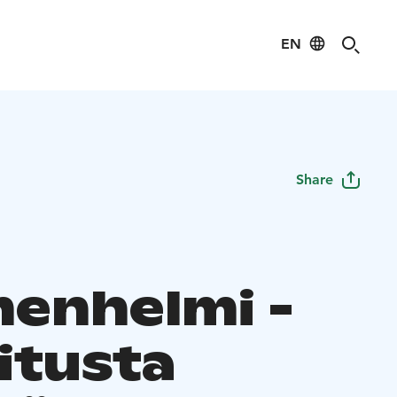
EN
Share
enhelmi -
itusta