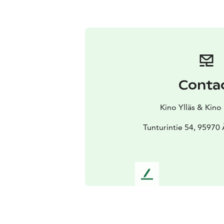
Conta
Kino Ylläs & Kino
Tunturintie 54, 95970
L
e
a
v
e