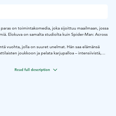
 paras on toimintakomedia, joka sijoittuu maailmaan, jossa
miä. Elokuva on samalta studiolta kuin Spider-Man: Across
ientä vuohta, jolla on suuret unelmat. Hän saa elämänsä
ttilaisten joukkoon ja pelata karjupalloa – intensiivistä,
a, kontaktilajia, jota hallitsevat maailman nopeimmat ja
Read full description
erit eivät aluksi ole innoissaan pienestä vuohesta
Will on päättänyt mullistaa lajin ja todistaa lopullisesti,
 pelata!”