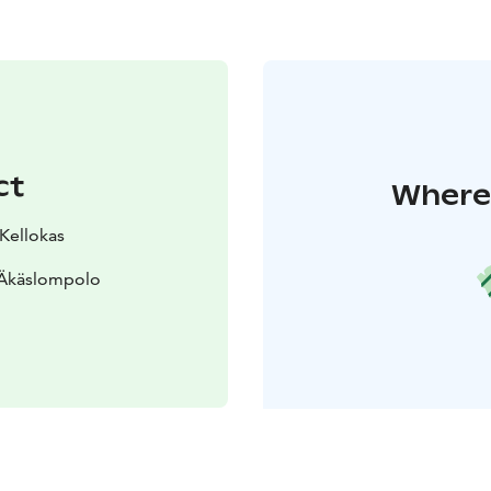
ct
Where 
 Kellokas
 Äkäslompolo