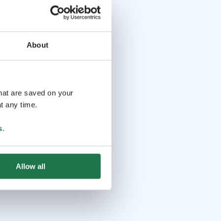
About
that are saved on your
t any time.
s
.
Allow all