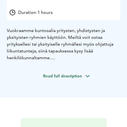
Duration 1 hours
Vuokraamme kuntosalia yritysten, yhdistysten ja
yksityisten ryhmien käyttöön. Meiltä voit ostaa
yrityksellesi tai yksityiselle ryhmällesi myös ohjattuja
liikuntatunteja, siinä tapauksessa kysy lisää
henkilökunnaltamme.
Tilan voi vuokrata myös viikonloppuisin ja pyhäpäivisin.
Read full description