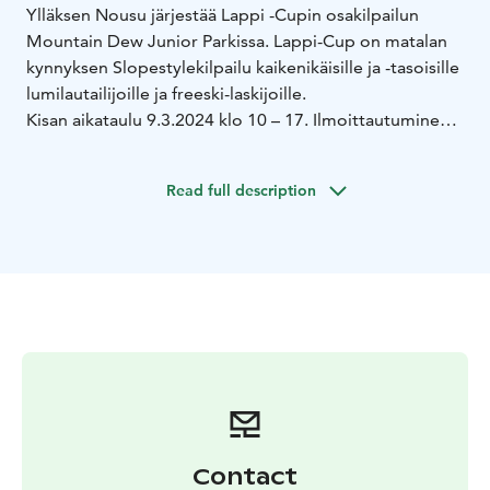
Ylläksen Nousu järjestää Lappi -Cupin osakilpailun
Mountain Dew Junior Parkissa. Lappi-Cup on matalan
kynnyksen Slopestylekilpailu kaikenikäisille ja -tasoisille
lumilautailijoille ja freeski-laskijoille.
Kisan aikataulu 9.3.2024 klo 10 – 17. Ilmoittautuminen
päättyy 8.3. klo 21. Kilpailussa on neljä eri sarjaa
Freeski-laskijoille ja lumilautailijoille. Osallistumismaksu
Read full description
10€.
Freeski sarjat:
- Mini kids 2014 tai nuoremmat
- Kids
2011-12013
- Rookie 2008-2010
- Pro 2007 ja
vanhemmat
Snowboard sarjat:
- Mini kids 2014 tai nuoremmat
- Kids
2011-12013
- Rookie 2008-2010
- Pro 2007 ja
vanhemmat
Ilmoittautuminen:
https://yllaksennousu.myclub.fi/flow/events/6765515
Contact