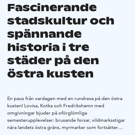
Fascinerande
stadskultur och
spännande
historia i tre
städer på den
östra kusten
En paus från vardagen med en rundresa på den östra
kusten! Lovisa, Kotka och Fredrikshamn med
omgivningar bjuder på oförglömliga
semesterupplevelser: brusande forsar, vildmarksstigar
nära landets östra gräns, myrmarker som fortsätter
ända fram till horisonten, idylliska kuststäder vid öppet