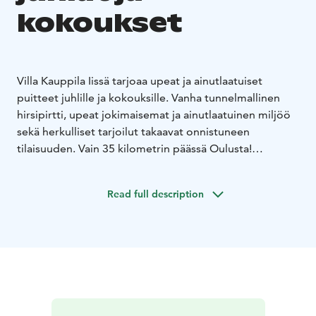
kokoukset
Villa Kauppila Iissä tarjoaa upeat ja ainutlaatuiset
puitteet juhlille ja kokouksille. Vanha tunnelmallinen
hirsipirtti, upeat jokimaisemat ja ainutlaatuinen miljöö
sekä herkulliset tarjoilut takaavat onnistuneen
tilaisuuden. Vain 35 kilometrin päässä Oulusta!
Toivotamme sinut nauttimaan rauhasta ja erinomaisesta
ruuasta tunnelmalliseen hirsipirttiimme.
Read full description
Ota yhteyttä niin suunnitellaan juuri teille sopiva
tilaisuus.