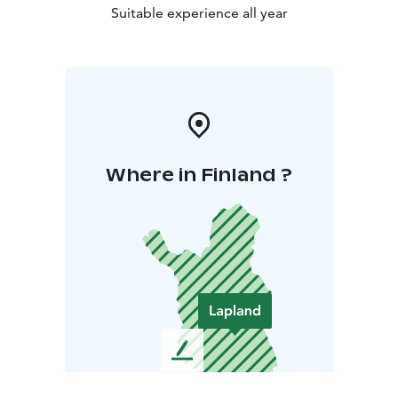
Suitable experience all year
Where in Finland ?
L
e
a