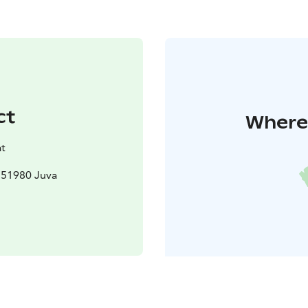
ct
Where 
t
, 51980 Juva