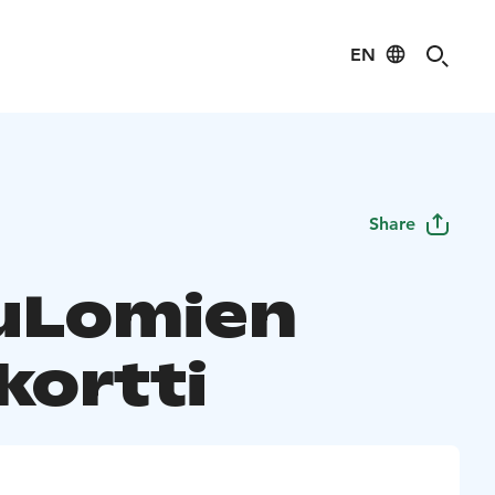
EN
Share
uLomien
kortti