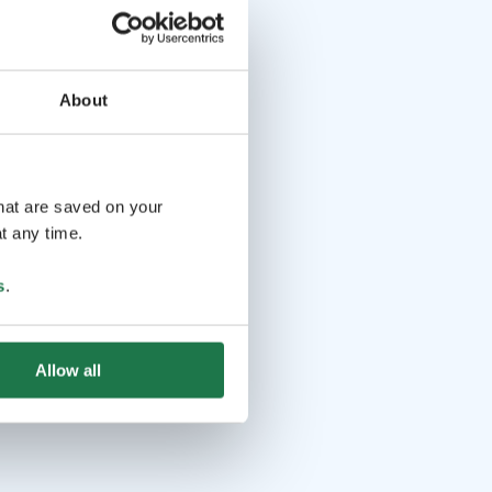
About
that are saved on your
t any time.
s
.
Allow all