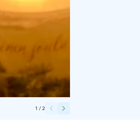
Credits:
LaatuLomat
1
/
2