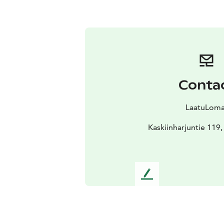
Conta
LaatuLoma
Kaskiinharjuntie 119
L
e
a
v
e