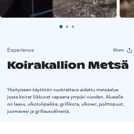
Experience
Share
Koirakallion Metsä
Yksityiseen käyttöön vuokrattava aidattu metsäalue
jossa koirat liikkuvat vapaana ympäri vuoden. Alueella
on laavu, ulkotulipaikka, grillikota, ulkowc, polttopuut,
juomavesi ja grillausvälineitä.