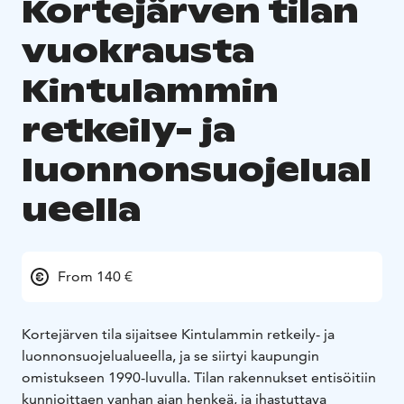
Kortejärven tilan
vuokrausta
Kintulammin
retkeily- ja
luonnonsuojelual
ueella
From 140 €
Kortejärven tila sijaitsee Kintulammin retkeily- ja
luonnonsuojelualueella, ja se siirtyi kaupungin
omistukseen 1990-luvulla. Tilan rakennukset entisöitiin
kunnioittaen vanhan ajan henkeä, ja ihastuttava