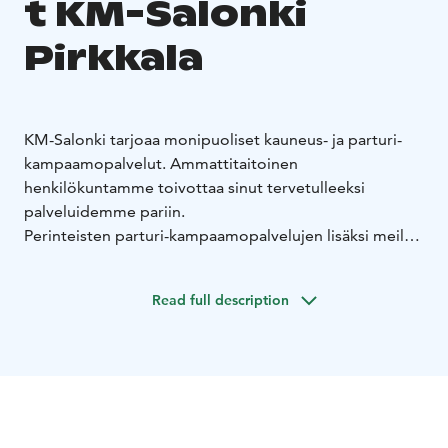
t KM-Salonki
Pirkkala
KM-Salonki tarjoaa monipuoliset kauneus- ja parturi-
kampaamopalvelut. Ammattitaitoinen
henkilökuntamme toivottaa sinut tervetulleeksi
palveluidemme pariin.
Perinteisten parturi-kampaamopalvelujen lisäksi meiltä
saat hiustenpidennykset ja peruukit. Olemme myös
erikoistuneet tricologiaan, eli hiuspohjan ongelmien
Read full description
hoitoon. Tricologian avulla voidaan löytää apu
kiillottomiin ja huonokuntoisiin hiuksiin, hilseilyyn,
kutinaan, liikarasvoittumiseen ja hiustenlähtöön.
MicroCameran avulla voimme analysoida hiuspohjan ja
tehdä asiakkaalle henkilökohtaisen hoito-ohjelman.
Liikkeessämme teitä palvelee myös kauneushoitola.