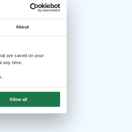
About
that are saved on your
t any time.
s
.
Allow all