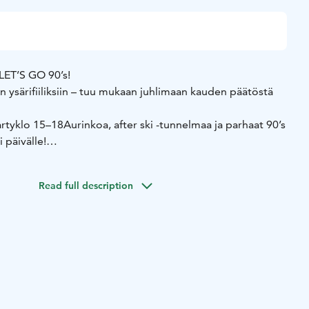
ET’S GO 90’s!
 ysärifiiliksiin – tuu mukaan juhlimaan kauden päätöstä
arty
klo 15–18
Aurinkoa, after ski -tunnelmaa ja parhaat 90’s
i päivälle!
 21–03
Yö jatkuu täysillä ysäridiskossa – luvassa nostalgiaa,
nsa perään!
Read full description
 ja tule bailaamaan – tätä et halua missata!