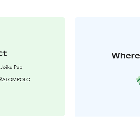
ct
Where 
a Joiku Pub
 ÄKÄSLOMPOLO