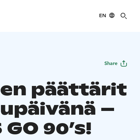
EN
Share
en päättärit
upäivänä –
 GO 90’s!