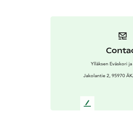
Conta
Ylläksen Eväskori j
Jakolantie 2, 95970
L
e
a
v
e