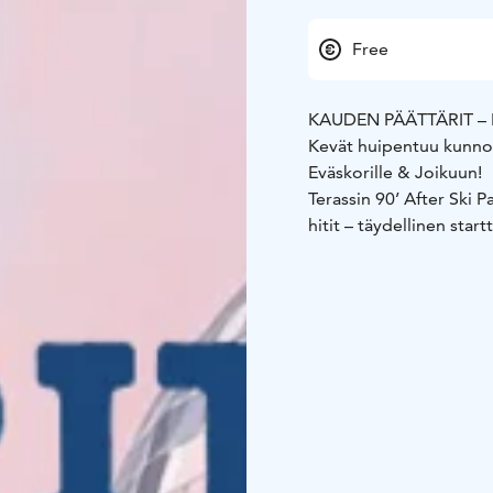
Free
KAUDEN PÄÄTTÄRIT – L
Kevät huipentuu kunnon
Eväskorille & Joikuun!
Terassin 90’ After Ski P
hitit – täydellinen startt
Eväskorin 90’ Disco
klo
tanssia ja hittejä toise
Vedä ysärikamat niskaan