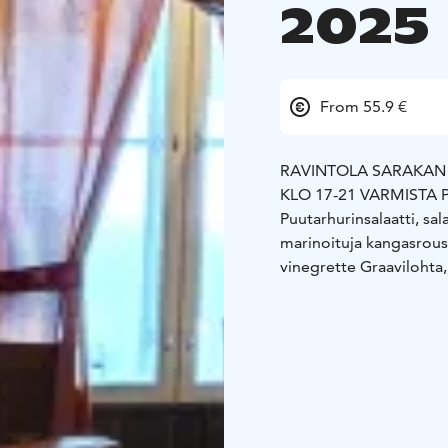
2025
From 55.9 €
RAVINTOLA SARAKAN I
KLO 17-21
VARMISTA 
Puutarhurinsalaatti, sal
marinoituja kangasrous
vinegrette
Graavilohta
saaristolaisleivällä
Palst
karpaloa
Sorsanrintaa,
PÄÄRUOAT HAETAAN T
Nyhtökaritsaa kaarnikk
Valkosipulisienet
Perun
JÄLKIRUOKAPÖYDÄS
Vadelmasorbetti,
Lapin