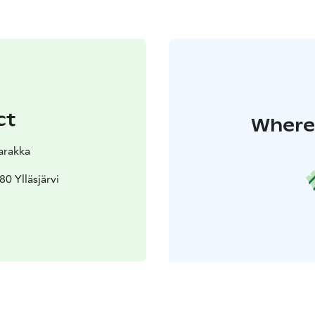
ct
Where 
arakka
80 Ylläsjärvi