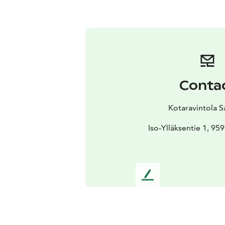
Conta
Kotaravintola S
Iso-Ylläksentie 1, 959
L
e
a
v
e