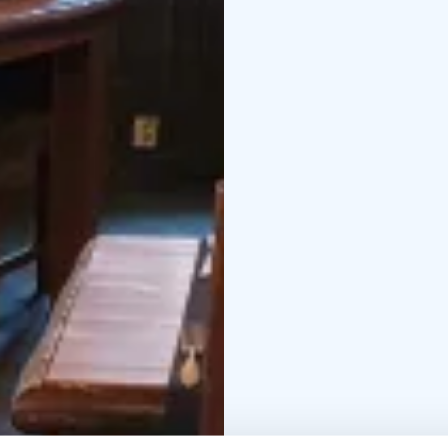
Pienet muutokset menu
VARAUKSET 040 55 60