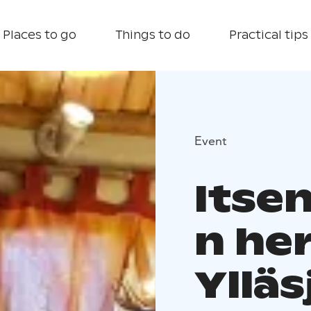
Places to go
Things to do
Practical tips
Event
Itse
n he
Ylläs