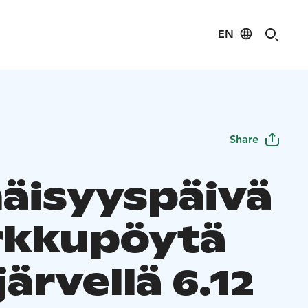
EN
Share
näisyyspäivä
rkkupöytä
järvellä 6.12