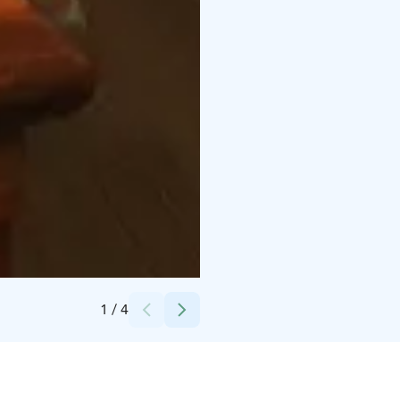
Credits:
Tomi Sara
1
/
4