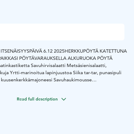
TSENÄISYYSPÄIVÄ 6.12 2025
HERKKUPÖYTÄ KATETTUNA
PAIKKASI PÖYTÄVARAUKSELLA
ALKURUOKA PÖYTÄ
aatinkastiketta
Savuhirvisalaatti
Metsäsienisalaatti,
kuja
Yrtti-marinoitua lapinjuustoa
Siika tar-tar, punasipuli
, kuusenkerkkämajoneesi
Savuhaukimousse
ernakka-punajuuriterriini, yrttimajoneesi
Savuporomousse,
 mustaherukkaa
Meillä leivottua leipää ja levitettä
Read full description
ULILTA
Metsonrintaa kermaisessa rosmariinikastikkeessa
akastikkeessa
Paistettua lohta, kermainen tattikastike
amuusia, paistettuja luomujuureksia
TÄ
Mustikka pannacotta, juustoja
Creme brulee piiras,
 marjahilloa
HINTA: 55,90 €
Lisäksi vaikka nokipannukahvit