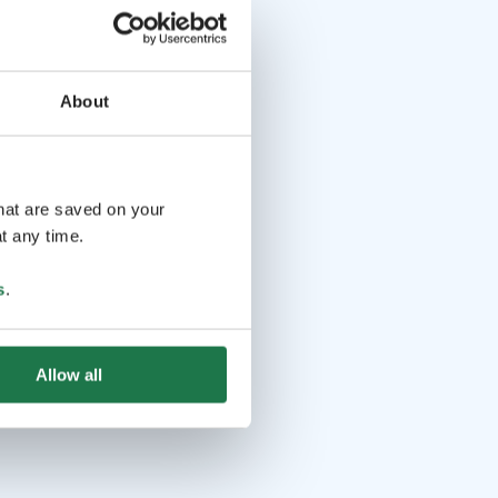
About
that are saved on your
t any time.
s
.
Allow all