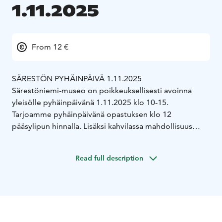
1.11.2025
From 12 €
SÄRESTÖN PYHÄINPÄIVÄ 1.11.2025
Särestöniemi-museo on poikkeuksellisesti avoinna
yleisölle pyhäinpäivänä 1.11.2025 klo 10-15.
Tarjoamme pyhäinpäivänä opastuksen klo 12
pääsylipun hinnalla. Lisäksi kahvilassa mahdollisuus
osallistua REIDAR100- yhteisötaideteokseen.
Museo ja kahvila ovat avoinna klo 10-15.
Read full description