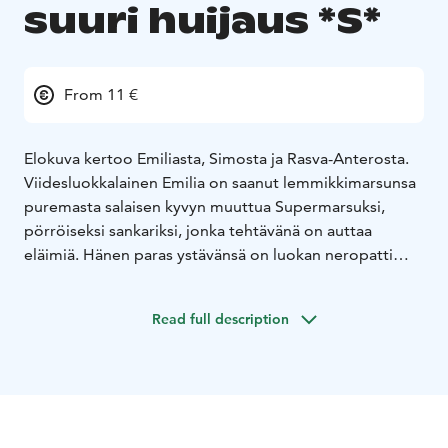
suuri huijaus *S*
From 11 €
Elokuva kertoo Emiliasta, Simosta ja Rasva-Anterosta.
Viidesluokkalainen Emilia on saanut lemmikkimarsunsa
puremasta salaisen kyvyn muuttua Supermarsuksi,
pörröiseksi sankariksi, jonka tehtävänä on auttaa
eläimiä. Hänen paras ystävänsä on luokan neropatti
Simo ja vastustajansa puolestaan Rasva-Antero, koulun
pahin kiusaaja, jonka isä on kaupungin rikkain mies.
Read full description
Mukana menossa on myös Rasva-Anteron paras kaveri
Pietari. Elokuvassa ollaan ekologisten kysymysten
äärellä, sillä kaikkia huolettaa lähimetsän ja siellä asuvan
pörröhännän kohtalo.
Emiliasta tuli supersankari, kun hän sai lahjaksi
taianomaisen lemmikkimarsun, joka puri häntä