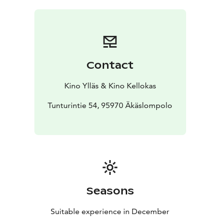
sormeen. Hänet vietiin Näsinneulan katolle
Jättiläismarsun luokse ja hän saikin tietää olevansa
Supermarsu. Mutta mitä tapahtuu, kun Emilian
supervoimien lähde, juomapullo, päätyy vääriin käsiin?
Pystyykö Supermarsu pelastamaan lähimetsän ja
Contact
pörröhännän? Tämän kaiken kertoo Supermarsu ja
suuri huijaus -elokuva, joka tulee ensi-iltaan joulukuussa
Kino Ylläs & Kino Kellokas
2025.
Tunturintie 54, 95970 Äkäslompolo
Seasons
Suitable experience in December