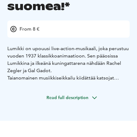
suomea!*
From 8 €
Lumikki on upouusi live-action-musikaali, joka perustuu
vuoden 1937 klassikkoanimaatioon. Sen pääosissa
Lumikkina ja ilkeänä kuningattarena nähdään Rachel
Zegler ja Gal Gadot.
Taianomainen musiikkiseikkailu kiidättää katsojat
takaisin ajattomaan tarinaan, jonka rakastettuihin
hahmoihin lukeutuvat Ujo, Viisas, Vilkas, Jörö, Lystikäs,
Read full description
Unelias ja Nuhanenä.
Disneyn uuden elokuvan Lumikki on ohjannut Marc
Webb ja tuottaneet Marc Platt ja Jared LeBoff sekä
vastaavana tuottajana Callum McDougall. Uusia lauluja
elokuvaan ovat tehneet Benj Pasek ja Justin Paul.