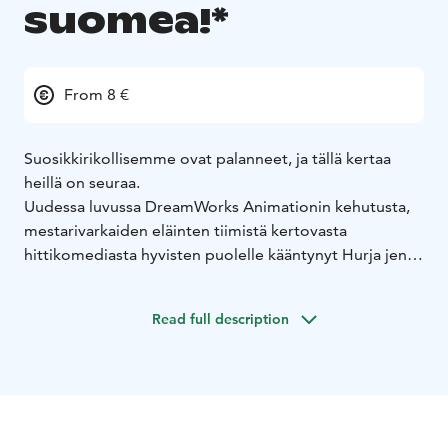
suomea!*
From 8 €
Suosikkirikollisemme ovat palanneet, ja tällä kertaa
heillä on seuraa.
Uudessa luvussa DreamWorks Animationin kehutusta,
mestarivarkaiden eläinten tiimistä kertovasta
hittikomediasta hyvisten puolelle kääntynyt Hurja jengi
yrittää (todella, todella kovasti) kulkea kaidalla polulla.
Kesken kaiken he huomaavat joutuneensa siepatuiksi
Read full description
mukaan kansainväliseen ryöstöoperaation, jonka takana
on uusi, yllättävä rikollistiimi: Hurja mimmijengi.
Aaron Blabeyn menestyskirjoihin perustuvassa Hurja
jengi 2:n alkuperäisessä ääniversiossa rooleihin
palaavat Sam Rockwell herra Sutena, Marc Maron
kassakaappiekspertti herra Käärmeenä, Craig Robinson