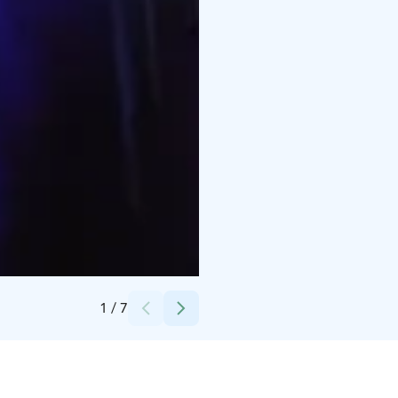
Credits:
Jonna Sulonen
1
/
7