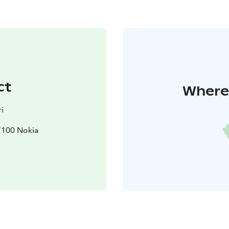
ct
Where 
i
7100 Nokia