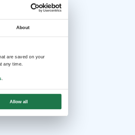
About
that are saved on your
t any time.
s
.
Allow all