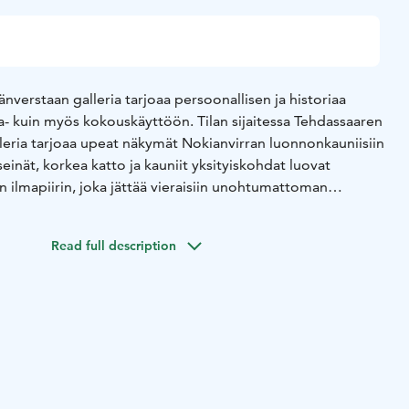
verstaan galleria tarjoaa persoonallisen ja historiaa
la- kuin myös kokouskäyttöön. Tilan sijaitessa Tehdassaaren
lleria tarjoaa upeat näkymät Nokianvirran luonnonkauniisiin
seinät, korkea katto ja kauniit yksityiskohdat luovat
en ilmapiirin, joka jättää vieraisiin unohtumattoman
 tarpeisiin, olipa kyseessä intiimi perhejuhla, luova
Read full description
trategiapalaveri. Tämä on paikka, jossa historia ja
taavat tavalla, joka tekee tapahtumastasi erityisen.