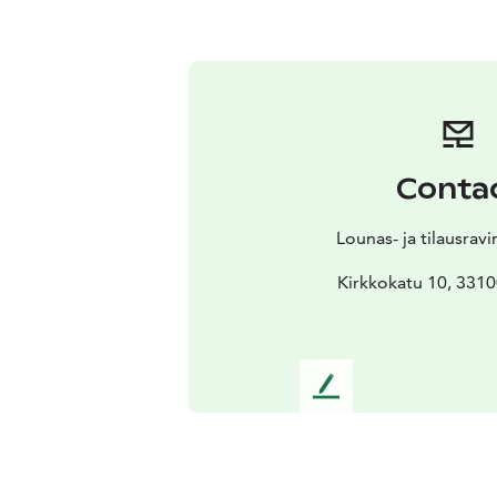
Conta
Lounas- ja tilausravi
Kirkkokatu 10, 331
L
e
a
v
e