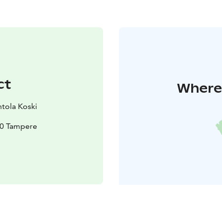
ct
Where 
ntola Koski
00 Tampere