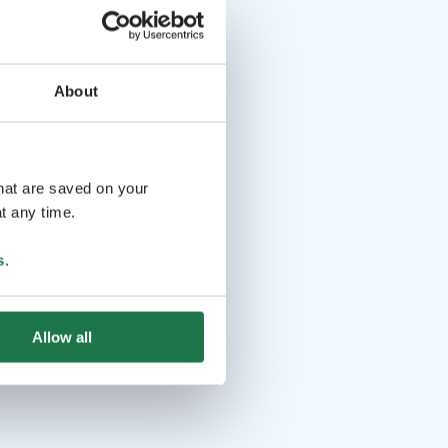
About
that are saved on your
t any time.
s
.
Allow all