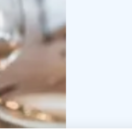
johon kuuluvat ravintol
Saarikoski Catering. Hu
keittiötiimien käsissä, 