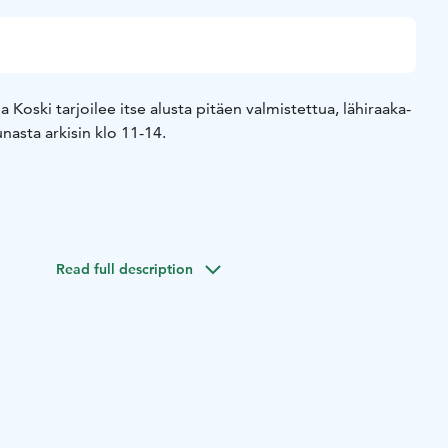
la Koski tarjoilee itse alusta pitäen valmistettua, lähiraaka-
nasta arkisin klo 11-14.
tti /-keitto
Vaihtuva pääruoka
Kahvi/tee
Read full description
a
Vaihtuva pääruoka
Jälkiruoka
Kahvi/tee
en tehdasmiljöö ja tyylikäs sisustus antavat upeat puitteet
 kuin yritystapahtumien järjestämiseen. Lounaan ohella
 yksityistilaisuuksiin iltaisin, viikonloppuisin ja
ola Koski on osa Saarikoski Ravintoloiden ravintolaperhettä,