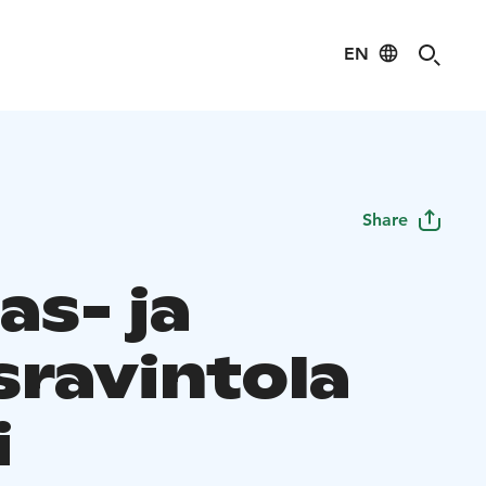
EN
Share
as- ja
sravintola
i