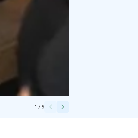
Credits:
Saarikoski Ravintolat
1
/
5