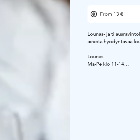
From 13 €
Lounas- ja tilausravinto
aineita hyödyntävää lou
Lounas
Ma-Pe klo 11-14
Lounas 13 €
Talon leipää ja alkusalaa
Lounasmenu 35 €
Talon leipää & alkuruok
Ravintolan tunnelmallin
niin kokousten, juhlien
ravintola on varattavissa
aamiaiskokouksiin.
Lounas- ja tilausravint