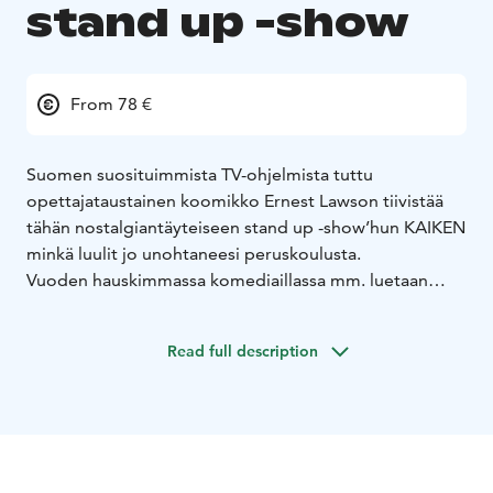
stand up -show
From 78 €
Suomen suosituimmista TV-ohjelmista tuttu
opettajataustainen koomikko Ernest Lawson tiivistää
tähän nostalgiantäyteiseen stand up -show’hun KAIKEN
minkä luulit jo unohtaneesi peruskoulusta.
Vuoden hauskimmassa komediaillassa mm. luetaan
viihdyttävimpiä Wilma-viestejä, muistellaan
traumaattisimpia välituntileikkejä, päivitetään äikän
Read full description
sisällöt nykyaikaan, ja esitellään opettajainhuoneen
älyttömimmät hahmot.
Tämän musikaalisen stand up -show’n äärellä opit
vähän, mutta naurat paljon. Ole tuhma, tule jälki-
istuntoon Teatteriravintola ILOon.
La 31.10. ERNEST LAWSON: JÄLKI-ISTUNTO stand up-