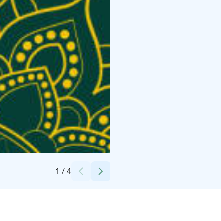
Credits:
Olkkari
1
/
4