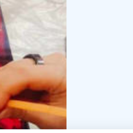
väristä.
Sen jälkeen maaleja:
• K
kuvioina).
• Käytetään "f
kankaan päälle.
• Valute
monimutkaisia kuvioita, 
vielä erilaisia tekniikoit
Lopputulos:
Jokainen ak
hallitsemattomasti. Tul
liikettä tai jotain täysin
Miksi ihmiset pitävät si
perinteisesti "hyvä piirt
Sopii kaiken tasoisille ja