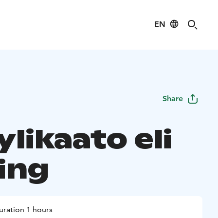
EN
Share
likaato eli
ing
uration 1 hours