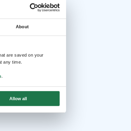
About
that are saved on your
t any time.
s
.
Allow all