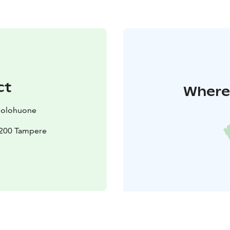
ct
Where 
en olohuone
3200 Tampere