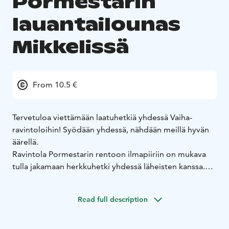
Pormestarin
lauantailounas
Mikkelissä
From 10.5 €
Tervetuloa viettämään laatuhetkiä yhdessä Vaiha-
ravintoloihin! Syödään yhdessä, nähdään meillä hyvän
äärellä.
Ravintola Pormestarin rentoon ilmapiiriin on mukava
tulla jakamaan herkkuhetki yhdessä läheisten kanssa.
Kerätkää porukka, perhe tai suku koolle ja tulkaa
nauttimaan yhdessäolosta herkullisen ruokapöydän
Read full description
ääreen!
Koko perheelle maistuva lauantailounas on katettuna
ravintola Pormestarissa joka lauantai klo 11-14. Lounas