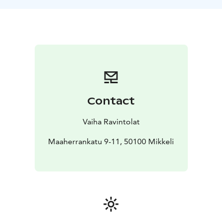
sisältää runsaan valikoiman erilaisia salaatteja, päivän
keiton, kahta erilaista pääruokaa lämpimine
lisukkeineen ja jälkiruoan kera kahvin ja teen.
Nähdään Pormestarissa!
Contact
Vaiha Ravintolat
Maaherrankatu 9-11, 50100 Mikkeli