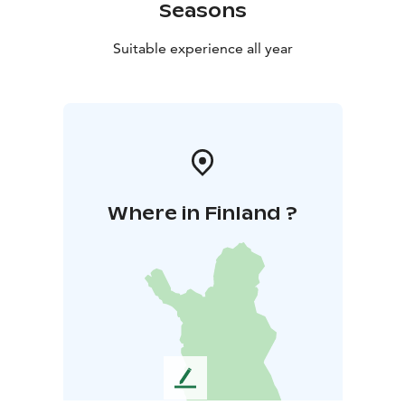
Seasons
Suitable experience all year
Where in Finland ?
L