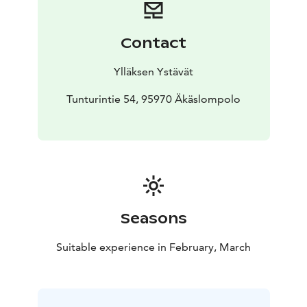
alle 4-vuotiaat ja sen jälkeen 6-vuotiaat, 8-vuotiaat ja
10-vuotiaat. Ikä lasketaan syntymävuoden mukaan.
Kilpailupaikalla on kuulutus, josta kannattaa seurata
Contact
kilpailun edistymistä.
Numerot palautetaan maaliintulon
jälkeen Kellokkaan katoksessa ulkona (samalla puolella
Ylläksen Ystävät
luontokeskusta kuin latu) olevaan palautuspisteeseen.
Kaikki kilpailijat saavat numeroa vastaan mehun ja
Tunturintie 54, 95970 Äkäslompolo
pienen namupussin.
Jokaisessa sarjassa palkitaan mitalilla kolme parasta, ja
kaikki saavat suklaapatukan. Palkintojenjako alkaa heti,
kun kaikki sarjat ovat hiihtäneet. Palkinnot jaetaan
Kellokkaan auditoriossa.
Seasons
Suitable experience in February, March