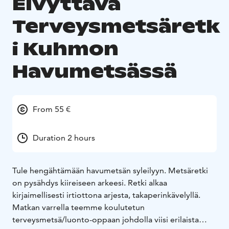
Elvyttävä
Terveysmetsäretk
i Kuhmon
Havumetsässä
From 55 €
Duration 2 hours
Tule hengähtämään havumetsän syleilyyn. Metsäretki
on pysähdys kiireiseen arkeesi. Retki alkaa
kirjaimellisesti irtiottona arjesta, takaperinkävelyllä.
Matkan varrella teemme koulutetun
terveysmetsä/luonto-oppaan johdolla viisi erilaista