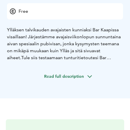
Free
Ylläksen talvikauden avajaisten kunniaksi Bar Kaapissa
visaillaan! Järjestämme avajaisviikonlopun sunnuntaina
aivan spesiaalin pubivisan, jonka kysymysten teemana
on mikäpä muukaan kuin Ylläs ja sitä sivuavat
aiheet.
Tule siis testaamaan tunturitietoutesi Bar
Kaappiin sunnuntaina 3.12. klo 19. Visailu tapahtuu max
kuuden hengen joukkueissa ja voittajajoukkue
Read full description
palkitaan. Tapahtumaan vapaa pääsy.