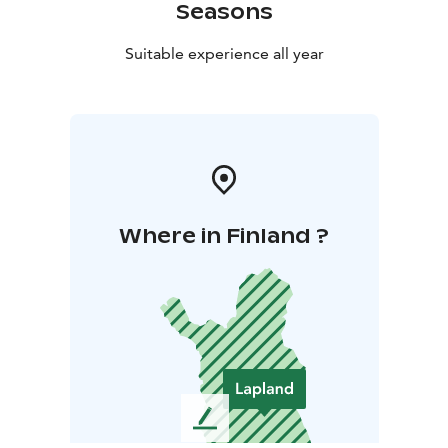
Seasons
Suitable experience all year
Where in Finland ?
L