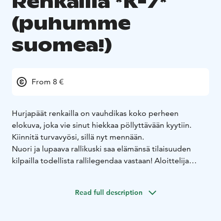
Renkailla *K-7*
(puhumme
suomea!)
From 8 €
Hurjapäät renkailla on vauhdikas koko perheen
elokuva, joka vie sinut hiekkaa pöllyttävään kyytiin.
Kiinnitä turvavyösi, sillä nyt mennään.
Nuori ja lupaava rallikuski saa elämänsä tilaisuuden
kilpailla todellista rallilegendaa vastaan! Aloittelija
kohtaa hurjia esteitä ja joutuu navigoimaan petollisessa
maastossa todistaakseen kykynsä olla seuraava rallin
Read full description
superstara.