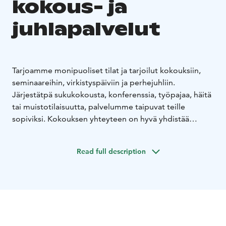
kokous- ja
juhlapalvelut
Tarjoamme monipuoliset tilat ja tarjoilut kokouksiin,
seminaareihin, virkistyspäiviin ja perhejuhliin.
Järjestätpä sukukokousta, konferenssia, työpajaa, häitä
tai muistotilaisuutta, palvelumme taipuvat teille
sopiviksi. Kokouksen yhteyteen on hyvä yhdistää
vierailu Muistin näyttelyissä!
Tutustu tiloihimme ja ota yhteyttä! Suunnittelemme
Read full description
teille onnistuneen tilaisuuden.
Kokoustilamme:
Päämajasali
150 paikkaa
Muistin
auditorio eli Päämajasali soveltuu luentojen ja
seminaarien, juhlatilaisuuksien ja konserttien
pitämiseen. Suuri valkokangas ja säädeltävä valaistus
tarjoavat erinomaiset puitteet esitysten ja videoiden