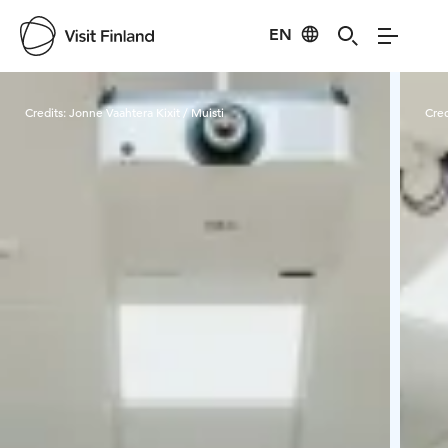
EN
Visit Finland
Credits:
Jonne Vaahtera Kixit / Muisti
Cred