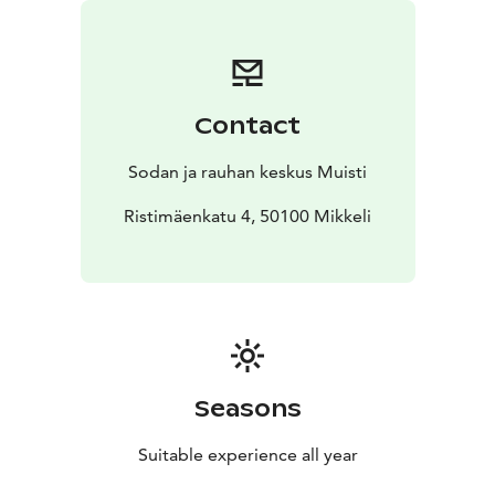
pyörittämiselle.
Salissa on 65 kiinteää istumapaikkaa ja
tilaan on mahdollista siirtää 85 kappaletta irtotuoleja.
Kahvila-ravintola Rauha
60 paikkaa + kabinetti 30
paikkaa
Kahvila-ravintola Rauha on Sodan ja rauhan
keskus Muistin ja Päämajamuseon oma viihtyisä
Contact
kahvila.
Rauhassa on tilavat ja viihtyisät puitteet
järjestää esimerkiksi valmistujaisia, ristiäisiä,
Sodan ja rauhan keskus Muisti
muistotilaisuuksia, kokouksia ja häitä herkullisten
tarjoilujen kera.
Ristimäenkatu 4, 50100 Mikkeli
Rauhan kabinetti
30 paikkaa
Kabinetti sopii mainiosti
kokousten, työpajojen ja pienten perhejuhlien
järjestämiseen. Kabinetin pöydät asettuvat joko
yhdeksi suureksi kokouspöydäksi tai pienempien
ryhmien tarpeita varten.
Seasons
Suitable experience all year