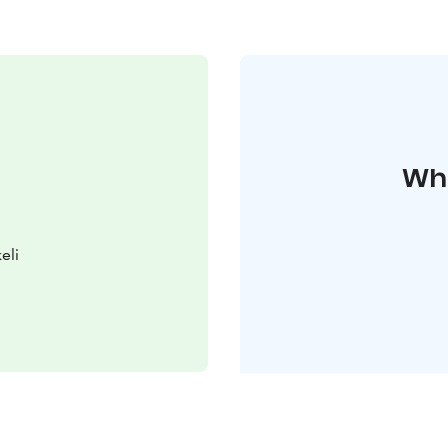
Whe
eli