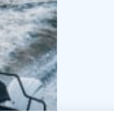
varaukset suoraan kippa
kesä 2026