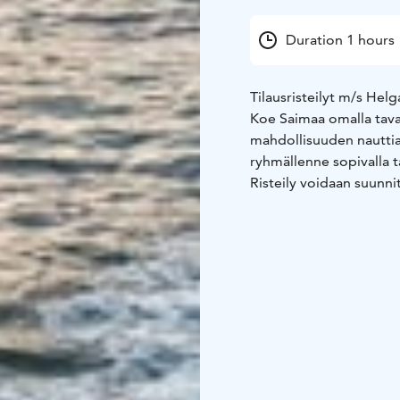
Duration 1 hours
Tilausristeilyt m/s Helg
Koe Saimaa omalla tavall
mahdollisuuden nauttia 
ryhmällenne sopivalla ta
Risteily voidaan suunni
Astuvansalmen kallioma
hiekkarannat. Vaihtoeh
lähivesillä, päiväsaikaan
m/s Helga sopii erinoma
polttareihin tai vaikk
Pieni, enintään 8 henge
Risteilyjen lähtöpaikk
myös muualta, kuten Ant
esimerkiksi piknik-kori
Tilausristeilyt suunnite