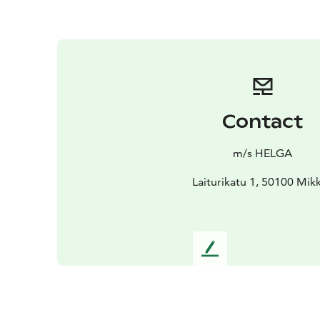
Contact
m/s HELGA
Laiturikatu 1, 50100 Mikk
L
e
a
v
e