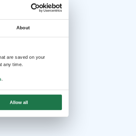
About
that are saved on your
t any time.
s
.
Allow all