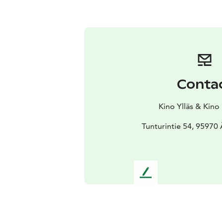
Conta
Kino Ylläs & Kino
Tunturintie 54, 95970
L
e
a
v
e