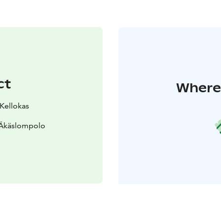
ct
Where 
 Kellokas
 Äkäslompolo