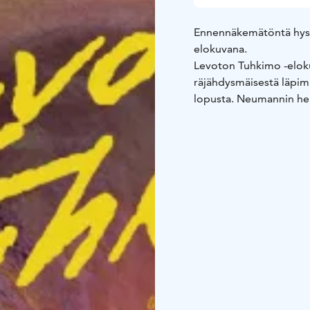
Ennennäkemätöntä hyst
elokuvana.
Levoton Tuhkimo -elok
räjähdysmäisestä läpimu
lopusta. Neumannin henk
kuten Levoton Tuhkimo,
kertoo miten Dingo jätti
musiikkikenttään.
Levoton Tuhkimo -eloku
Taittonen, Alvari Stenb
Mauno Terävä, ja Ronja