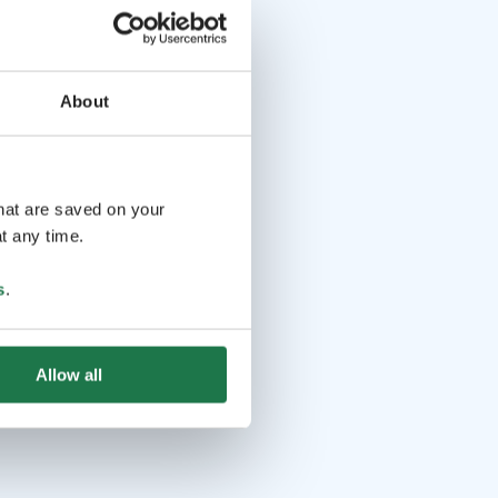
About
that are saved on your
t any time.
s
.
Allow all