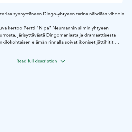
eriaa synnyttäneen Dingo-yhtyeen tarina nähdään vihdoin
uva kertoo Pertti "Nipa" Neumannin silmin yhtyeen
rrosta, järisyttävästä Dingomaniasta ja dramaattisesta
ilökohtaisen elämän rinnalla soivat ikoniset jättihitit,
 Autiotalo, Sinä ja minä ja Lakatut varpaankynnet. Elokuva
 ikuisen jäljen suomalaiseen kulttuuriin ja
Read full description
van on ohjannut Mari Rantasila, pääosissa loistavat Saku
äck, Emil Kihlström, Samuel Kujala, Valtteri Lehtinen,
 Keiramo. Käsikirjoitus Hanna Leivonniemi.