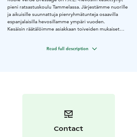
pieni ratsastuskoulu Tammelassa. Järjestämme nuorille
ja aikuisille suunnattuja pienryhmätunteja osaavilla
espanjalaisilla hevosillamme ympäri vuoden.
Kesäisin räätälöimme asiakkaan toiveiden mukaiset
leirit tai päivän mittaiset tehokurssit. Opetuksesta
vastaa vankalla ammattitaidolla ja kokemuksella
Read full description
ratsastuksenopettaja, ammattivalmentaja Maarit
Metsänoja. Mahdollisuus valmentautua myös omalla
hevosella omalla tallilla.
Tilallamme myydään myös analysoitya kuiva- ja
säilöheinää kanttipaaleissa, isot ja pienet erät.
Contact