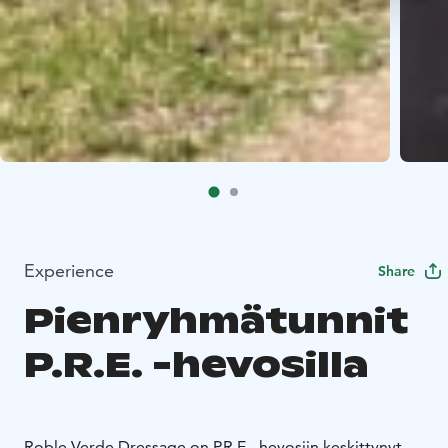
Experience
Share
Pienryhmätunnit
P.R.E. -hevosilla
Roble Verde Dressage on P.R.E. -hevosiin keskittynyt