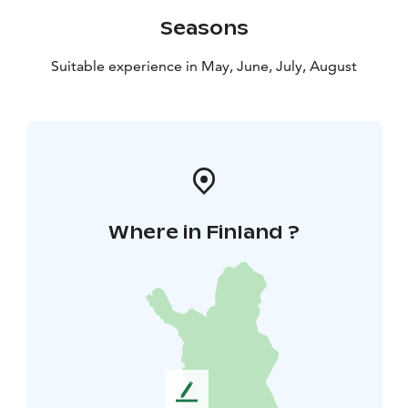
Seasons
Suitable experience in May, June, July, August
Where in Finland ?
L