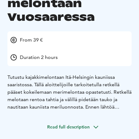
melontaan
Vuosaaressa
From 39 €
Duration 2 hours
Tutustu kajakkimelontaan Itä-Helsingin kauniissa
saaristossa. Tällä aloittelijoille tarkoitetulla retkellä
pääset kokeilemaan merimelontaa opastetusti. Retkellä
melotaan rentoa tahtia ja välillä pidetään tauko ja
nautitaan kauniista meriluonnosta. Ennen lähtöä
tutustutaan melontavarusteisiin, perustekniikkaan ja
turvallisuuteen.
Read full description
Itä-Helsingin saaristo on upea paikka meloa ja
Vuosaaren Melontakeskuksen läheisyydestä löytyy