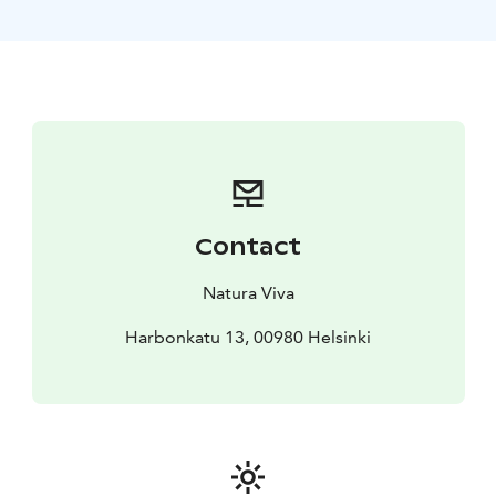
useita ulkoilusaaria. Jos retki inspiroi sinua melomaan
useamminkin, Natura Viva suosittelee kausikortteja.
Tämän retken hinta hyvitetään kausikortin hinnasta.
Lisätietoja:
* Sijainti: Vuosaaren Melontakeskus,
Harbonkatu 13, 00980 Helsinki
* Aika: Klo 18.00-20.00.
Oppaanne tapaa ryhmän 15 minuuttia ennen retken
alkua. Katso retkipäivät varauskalenterista ja varaa
paikkasi.
Osallistujamäärä: Enintään 16
henkilöä
Opastus: Natura Vivan ammattioppaat
Retken
Contact
vaativuus: Retkelle osallistuminen ei vaadi aikaisempaa
melontakokemusta. Käytettävät kajakit ovat tukevia ja
Natura Viva
helppoja, joten voit meloa rennoin mielin!
Harbonkatu 13, 00980 Helsinki