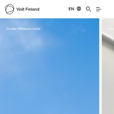
EN
Visit Finland
Credits:
Pälkäneen kunta
Cred