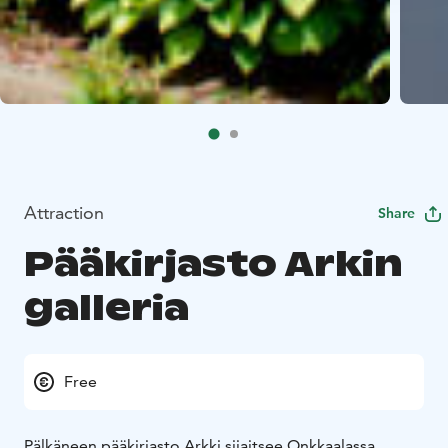
Attraction
Share
Pääkirjasto Arkin
galleria
Free
Pälkäneen pääkirjasto Arkki sijaitsee Onkkaalassa,